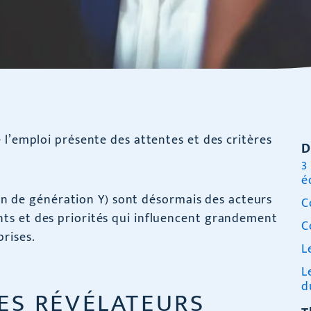
 l’emploi présente des attentes et des critères
D
3
é
 fin de génération Y) sont désormais des acteurs
C
ts et des priorités qui influencent grandement
C
rises.
L
L
d
ES RÉVÉLATEURS