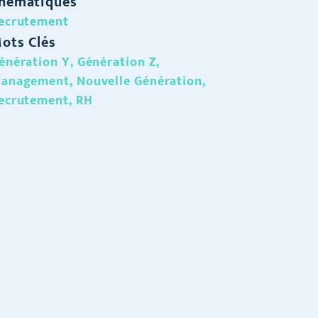
hématiques
ecrutement
ots Clés
énération Y
,
Génération Z
,
anagement
,
Nouvelle Génération
,
ecrutement
,
RH