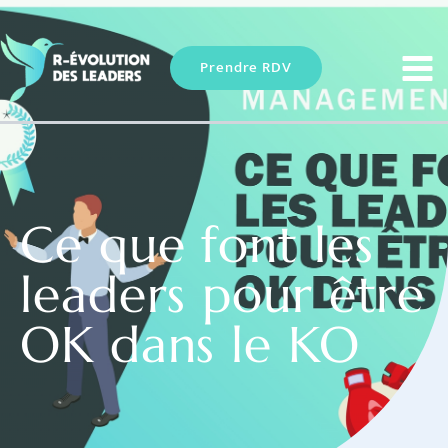
Aller
au
contenu
Prendre RDV
Ce que font les
leaders pour être
OK dans le KO