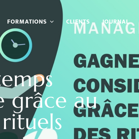
FORMATIONS
CLIENTS
JOURNAL
temps
e grâce au
rituels