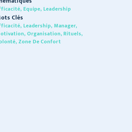
hématiques
fficacité
,
Equipe
,
Leadership
ots Clés
fficacité
,
Leadership
,
Manager
,
otivation
,
Organisation
,
Rituels
,
olonté
,
Zone De Confort