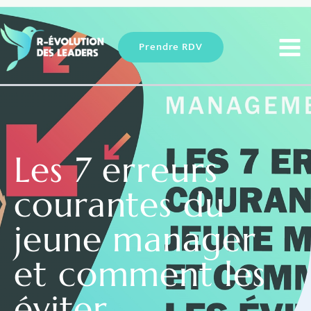
Aller
au
contenu
Prendre RDV
Les 7 erreurs
courantes du
jeune manager
et comment les
éviter